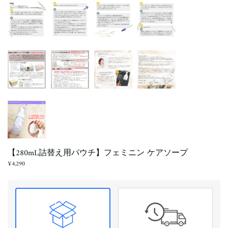
【280mL詰替え用パウチ】フェミニン ケアソープ
¥4,290