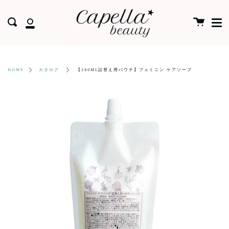
Men
Skip
close
to
Cart
送
ア
content
信
カ
ウ
【280ML詰替え用パウチ】フェミニン ケアソープ
HOME
カタログ
ン
ト