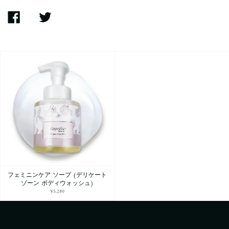
SHARE
TWEET
ON
ON
FACEBOOK
TWITTER
フェミニンケア ソープ (デリケート
ゾーン ボディウォッシュ)
¥5,280