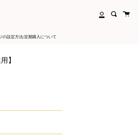
close
Cart
送
ア
信
カ
ウ
ジの設定方法/定期購入について
ン
ト
業用】