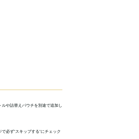
トルや詰替えパウチを別途で追加し
で必ず"スキップする"にチェック