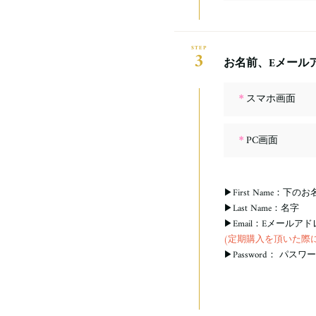
3
お名前、Eメール
＊
スマホ画面
＊
PC画面
▶First Name：下の
▶Last Name：名字
▶Email：Eメールア
(定期購入を頂いた際
▶Password： パスワ