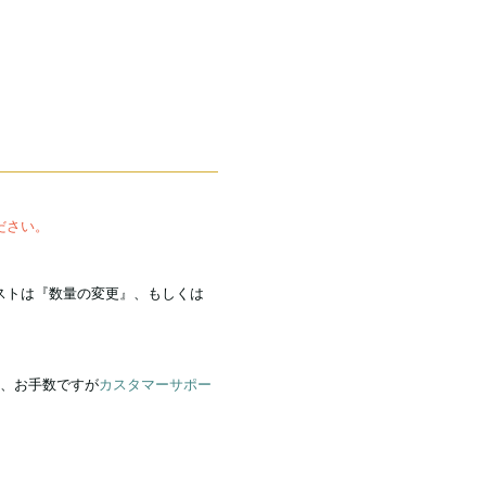
ださい。
ストは『数量の変更』、もしくは
、お手数ですが
カスタマーサポー