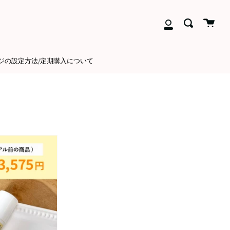
close
Cart
送
ア
信
カ
ウ
ジの設定方法/定期購入について
ン
ト